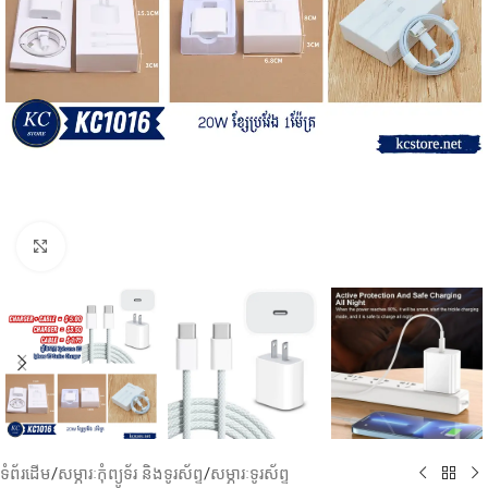
Click to enlarge
ទំព័រដើម
/
សម្ភារៈកុំព្យូទ័រ និងទូរស័ព្ទ
/
សម្ភារៈទូរស័ព្ទ