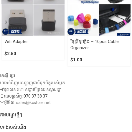
Wifi Adapter
ខ្សែរុំខ្សែភ្លើង – 10pcs Cable
Organizer
$
2.50
$
1.00
ខេស៊ី ស្តរ
ហាងទំនិញអនឡាញជាទីទុកចិត្តរបស់អ្នក
ផ្ទះលេខ G21 សង្កាត់ព្រៃសរ ខណ្ឌដង្កោ
លេខទូរស័ព្ទ: 070 37 38 37
អ៊ីម៉ែល: sales@kcstore.net
ការបង្ហោះថ្មីៗ
ហាងរបស់យើង