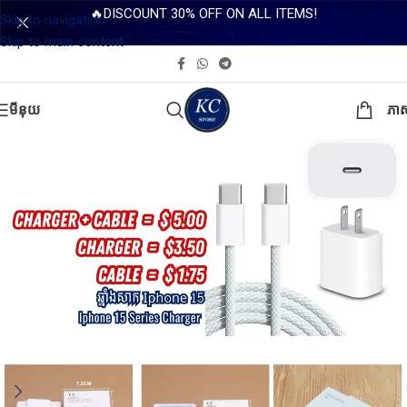
🔥DISCOUNT 30% OFF ON ALL ITEMS!
Skip to navigation
Skip to main content
មីនុយ
ភា