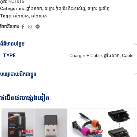
កូដ:
KC1016
Categories:
ឆ្នាំងសាក
,
សម្ភារៈកុំព្យូទ័រ និងទូរស័ព្ទ
,
សម្ភារៈទូរស័ព្ទ
Tags:
ឆ្នាំងសាក
,
​ឆ្នាំងសាក
ចែករំលែក៖
ព័ត៌មានបន្ថែម
TYPE
Charger + Cable
,
ឆ្នាំងសាក
,
Cable
មធ្យោបាយដឹកជញ្ជូន
ផលិតផលផ្សេងទៀត