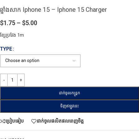
ឆ្នាំងសាក Iphone 15 – Iphone 15 Charger
$
1.75
–
$
5.00
ខ្សែប្រវែង 1m
TYPE
ដាក់ចូលកន្ត្រក
ទិញឥឡូវនេះ
ប្រៀបធៀប
ដាក់ចូលផលិតផលពេញចិត្ត