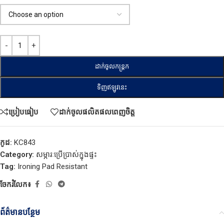
ដាក់ចូលកន្ត្រក
ទិញឥឡូវនេះ
ប្រៀបធៀប
ដាក់ចូលផលិតផលពេញចិត្ត
កូដ:
KC843
Category:
សម្ភារៈប្រើប្រាស់ក្នុងផ្ទះ
Tag:
Ironing Pad Resistant
ចែករំលែក៖
ព័ត៌មានបន្ថែម