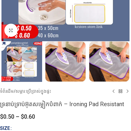
Click to enlarge
ទំព័រដើម
/
សម្ភារៈប្រើប្រាស់ក្នុងផ្ទះ
ទ្រនាប់ទ្រាប់អ៊ុតសម្លៀកបំពាក់ – Ironing Pad Resistant
$
0.50
–
$
0.60
SIZE