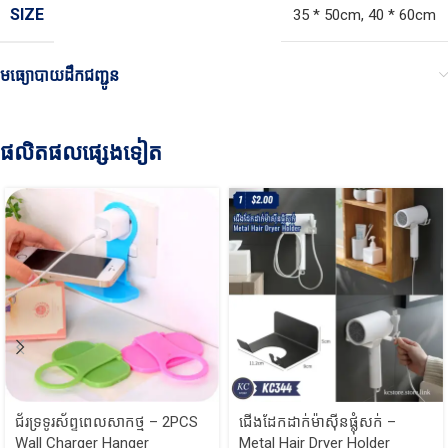
SIZE
35 * 50cm
,
40 * 60cm
មធ្យោបាយដឹកជញ្ជូន
ផលិតផលផ្សេងទៀត
ជ័រទ្រទូរស័ព្ទពេលសាកថ្ម – 2PCS
ជើងដែកដាក់ម៉ាស៊ីនផ្លុំសក់ –
Wall Charger Hanger
Metal Hair Dryer Holder