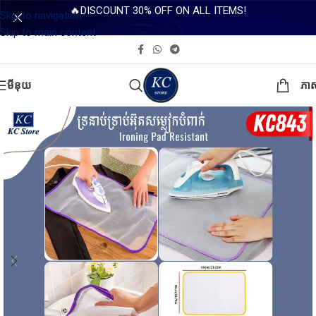
🔥DISCOUNT 30% OFF ON ALL ITEMS!
Skip to navigation
Skip to main content
មីនុយ
ភា