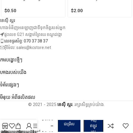
$
0.50
$
2.00
ខេស៊ី ស្តរ
ហាងទំនិញអនឡាញជាទីទុកចិត្តរបស់អ្នក
ផ្ទះលេខ G21 សង្កាត់ព្រៃសរ ខណ្ឌដង្កោ
លេខទូរស័ព្ទ: 070 37 38 37
អ៊ីម៉ែល: sales@kcstore.net
ការបង្ហោះថ្មីៗ
ហាងរបស់យើង
ទំព័រផ្សេងៗ
មីនុយ អំពីផលិតផល
© 2021 - 2025
ខេស៊ី ស្តរ.
រក្សាសិទ្ធគ្រប់យ៉ាង.
ទ្រនាប់ទ្រាប់
$
0.50
ទិញ
អ៊ុតសម្លៀក
ជម្រើស
–
បំពាក់ –
ឥឡូវ
Ironing Pad
នេះ
ផលិតផលពេញចិត្ត
ហាង
កន្ត្រក
គណនីខ្ញុំ
មីនុយ