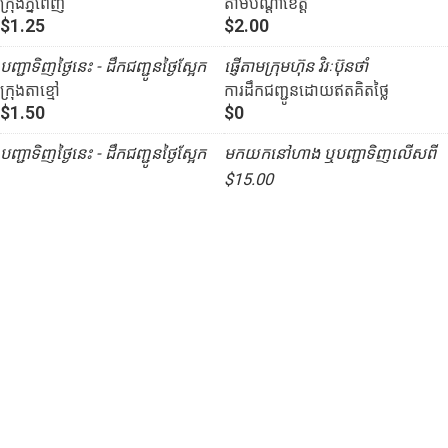
ក្រុងភ្នំពេញ
តាមបណ្ដាខេត្ត
$1.25
$2.00
បញ្ជាទិញថ្ងៃនេះ - ដឹកជញ្ជូនថ្ងៃស្អែក
ផ្ញើតាមក្រុមហ៊ុន វិរៈប៊ុនថាំ
ក្រុងតាខ្មៅ
ការដឹកជញ្ជូនដោយឥតគិតថ្លៃ
$1.50
$0
បញ្ជាទិញថ្ងៃនេះ - ដឹកជញ្ជូនថ្ងៃស្អែក
មកយកនៅហាង ឬបញ្ជាទិញលើសពី
$15.00