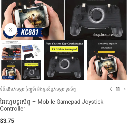
Click to enlarge
ទំព័រដើម
/
សម្ភារៈកុំព្យូទ័រ និងទូរស័ព្ទ
/
សម្ភារៈទូរស័ព្ទ
ដៃហ្គេមទូរស័ព្ទ – Mobile Gamepad Joystick
Controller
$
3.75