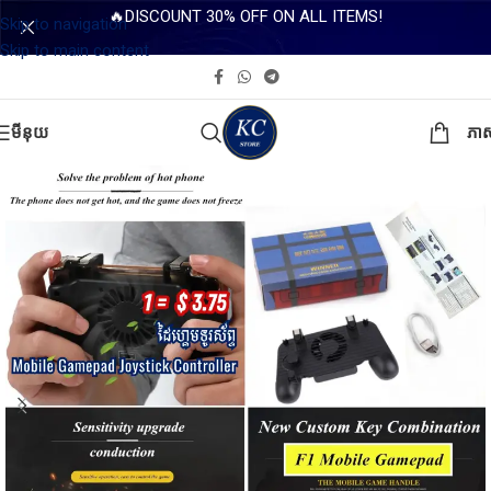
🔥DISCOUNT 30% OFF ON ALL ITEMS!
Skip to navigation
Skip to main content
មីនុយ
ភា