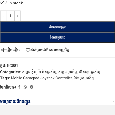
3 in stock
ដាក់ចូលកន្ត្រក
ទិញឥឡូវនេះ
ប្រៀបធៀប
ដាក់ចូលផលិតផលពេញចិត្ត
កូដ:
KC881
Categories:
សម្ភារៈកុំព្យូទ័រ និងទូរស័ព្ទ
,
សម្ភារៈទូរស័ព្ទ
,
ជើងទម្រទូរស័ព្ទ
Tags:
Mobile Gamepad Joystick Controller
,
ដៃហ្គេមទូរស័ព្ទ
ចែករំលែក៖
មធ្យោបាយដឹកជញ្ជូន