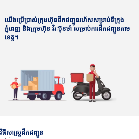
យើងប្រើប្រាស់ក្រុមហ៊ុនដឹកជញ្ជូនរហ័សសម្រាប់ទីក្រុង
ភ្នំពេញ និងក្រុមហ៊ុន វិរៈប៊ុនថាំ សម្រាប់ការដឹកជញ្ជូនតាម
ខេត្ត។
វិធីសាស្រ្តដឹកជញ្ជូន