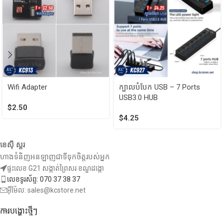
Wifi Adapter
ក្បាលបំបែក USB – 7 Ports
USB3.0 HUB
$
2.50
$
4.25
ខេស៊ី ស្តរ
ហាងទំនិញអនឡាញជាទីទុកចិត្តរបស់អ្នក
ផ្ទះលេខ G21 សង្កាត់ព្រៃសរ ខណ្ឌដង្កោ
លេខទូរស័ព្ទ: 070 37 38 37
អ៊ីម៉ែល: sales@kcstore.net
ការបង្ហោះថ្មីៗ