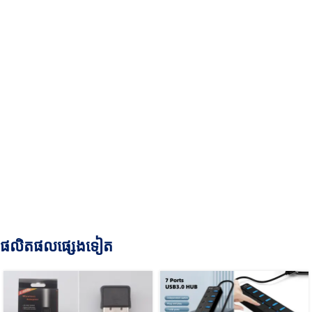
ផលិតផលផ្សេងទៀត