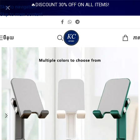
🔥DISCOUNT 30% OFF ON ALL ITEMS!
Skip to navigation
Skip to main content
មីនុយ
ភា