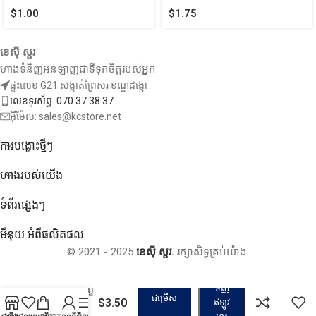
$
1.00
$
1.75
ខេស៊ី ស្តរ
ហាងទំនិញអនឡាញជាទីទុកចិត្តរបស់អ្នក
ផ្ទះលេខ G21 សង្កាត់ព្រៃសរ ខណ្ឌដង្កោ
លេខទូរស័ព្ទ: 070 37 38 37
អ៊ីម៉ែល: sales@kcstore.net
ការបង្ហោះថ្មីៗ
ហាងរបស់យើង
ទំព័រផ្សេងៗ
មីនុយ អំពីផលិតផល
© 2021 - 2025
ខេស៊ី ស្តរ.
រក្សាសិទ្ធគ្រប់យ៉ាង.
ទិញ
ជើងទ្រទូរស័ព្ទ
ជម្រើស
$
3.50
– Phone
ឥឡូវ
Holder