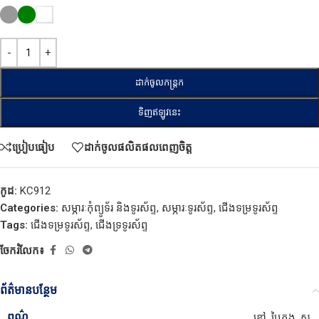
ដាក់ចូលកន្ត្រក
ទិញឥឡូវនេះ
ប្រៀបធៀប
ដាក់ចូលផលិតផលពេញចិត្ត
កូដ:
KC912
Categories:
សម្ភារៈកុំព្យូទ័រ និងទូរស័ព្ទ
,
សម្ភារៈទូរស័ព្ទ
,
ជើងទម្រទូរស័ព្ទ
Tags:
ជើងទម្រទូរស័ព្ទ
,
ជើងទ្រទូរស័ព្ទ
ចែករំលែក៖
ព័ត៌មានបន្ថែម
ពណ៌
ខ្មៅ
,
បៃតង
,
ស