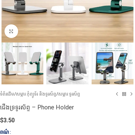
Click to enlarge
ទំព័រដើម
/
សម្ភារៈកុំព្យូទ័រ និងទូរស័ព្ទ
/
សម្ភារៈទូរស័ព្ទ
ជើងទ្រទូរស័ព្ទ – Phone Holder
$
3.50
ពណ៌