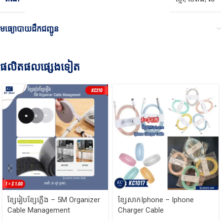
មធ្យោបាយដឹកជញ្ជូន
ផលិតផលផ្សេងទៀត
ខ្សែរៀបខ្សែភ្លើង – 5M Organizer
ខ្សែសាកIphone – Iphone
Cable Management
Charger Cable