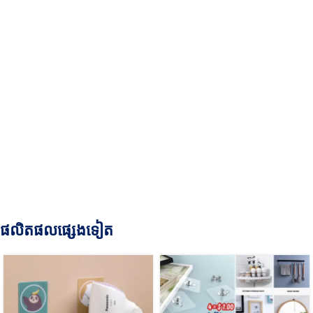
ផលិតផលផ្សេងទៀត