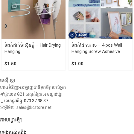
ទំពក់ដាក់ម៉ាស៊ីនផ្លុំ – Hair Drying
ទំពក់ដែកគោល – 4 pcs Wall
Hanging
Hanging Screw Adhesive
$
1.50
$
1.00
ខេស៊ី ស្តរ
ហាងទំនិញអនឡាញជាទីទុកចិត្តរបស់អ្នក
ផ្ទះលេខ G21 សង្កាត់ព្រៃសរ ខណ្ឌដង្កោ
លេខទូរស័ព្ទ: 070 37 38 37
អ៊ីម៉ែល: sales@kcstore.net
ការបង្ហោះថ្មីៗ
ហាងរបស់យើង