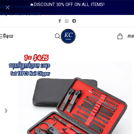
🔥DISCOUNT 30% OFF ON ALL ITEMS!
Skip to navigation
Skip to main content
មីនុយ
ភា