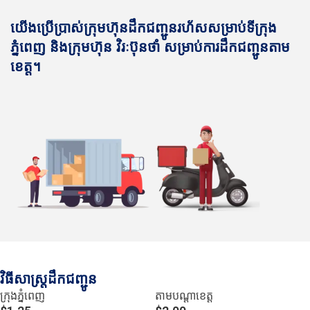
យើងប្រើប្រាស់ក្រុមហ៊ុនដឹកជញ្ជូនរហ័សសម្រាប់ទីក្រុង
ភ្នំពេញ និងក្រុមហ៊ុន វិរៈប៊ុនថាំ សម្រាប់ការដឹកជញ្ជូនតាម
ខេត្ត។
វិធីសាស្រ្តដឹកជញ្ជូន
ក្រុងភ្នំពេញ
តាមបណ្ដាខេត្ត