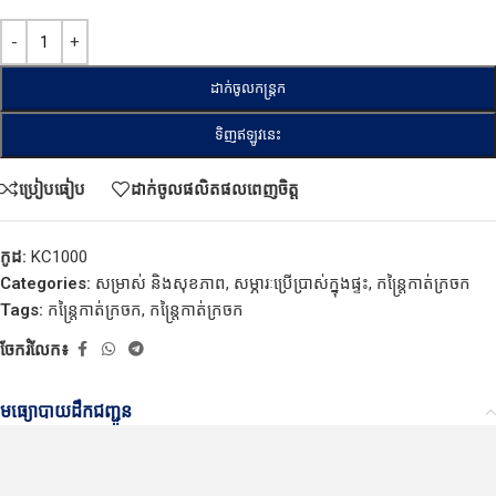
ដាក់ចូលកន្ត្រក
ទិញឥឡូវនេះ
ប្រៀបធៀប
ដាក់ចូលផលិតផលពេញចិត្ត
កូដ:
KC1000
Categories:
សម្រាស់ និងសុខភាព
,
សម្ភារៈប្រើប្រាស់ក្នុងផ្ទះ
,
កន្ត្រៃកាត់ក្រចក
Tags:
កន្ត្រៃកាត់ក្រចក
,
កន្ត្រៃកាត់ក្រចក
ចែករំលែក៖
មធ្យោបាយដឹកជញ្ជូន