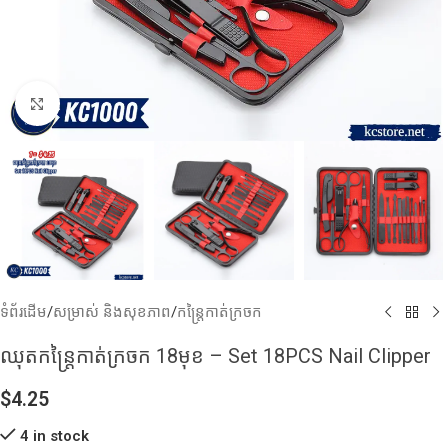
Click to enlarge
ទំព័រដើម
/
សម្រាស់ និងសុខភាព
/
កន្ត្រៃកាត់ក្រចក
ឈុតកន្ត្រៃកាត់ក្រចក 18មុខ – Set 18PCS Nail Clipper
$
4.25
4 in stock