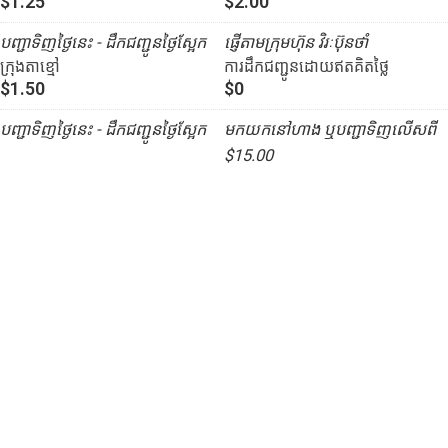
$1.25
$2.00
បញ្ជាទិញថ្ងៃនេះ - ដឹកជញ្ជូនថ្ងៃស្អែក
ផ្ញើតាមក្រុមហ៊ុន វិរៈប៊ុនថាំ
ក្រុងតាខ្មៅ
ការដឹកជញ្ជូនដោយឥតគិតថ្លៃ
$1.50
$0
បញ្ជាទិញថ្ងៃនេះ - ដឹកជញ្ជូនថ្ងៃស្អែក
មកយកនៅហាង ឬបញ្ជាទិញលើសពី
$15.00