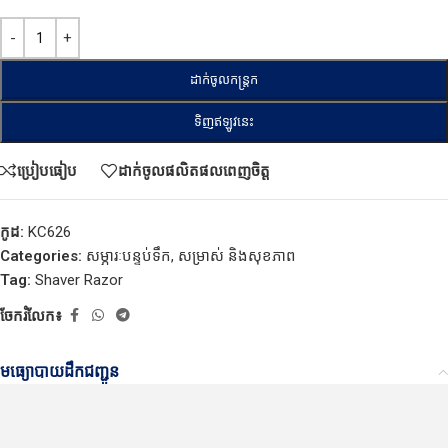
ដាក់ចូលកន្ត្រក
ទិញឥឡូវនេះ
ប្រៀបធៀប
ដាក់ចូលផលិតផលពេញចិត្ត
កូដ:
KC626
Categories:
សម្ភារៈបន្ទប់ទឹក
,
សម្រាស់ និងសុខភាព
Tag:
Shaver Razor
ចែករំលែក៖
មធ្យោបាយដឹកជញ្ជូន