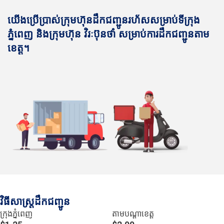
យើងប្រើប្រាស់ក្រុមហ៊ុនដឹកជញ្ជូនរហ័សសម្រាប់ទីក្រុង
ភ្នំពេញ និងក្រុមហ៊ុន វិរៈប៊ុនថាំ សម្រាប់ការដឹកជញ្ជូនតាម
ខេត្ត។
វិធីសាស្រ្តដឹកជញ្ជូន
ក្រុងភ្នំពេញ
តាមបណ្ដាខេត្ត