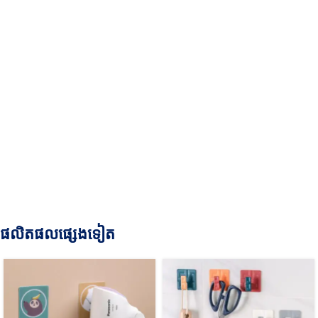
ផលិតផលផ្សេងទៀត