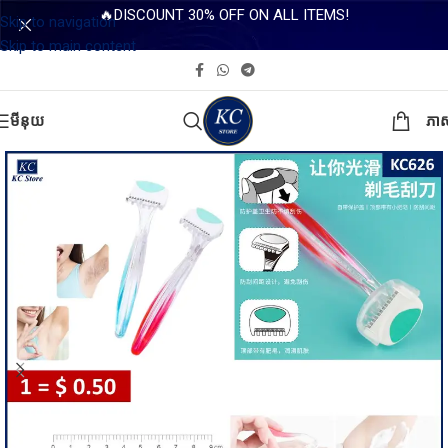
🔥DISCOUNT 30% OFF ON ALL ITEMS!
Skip to navigation
Skip to main content
មីនុយ
ភា