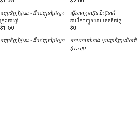
$1.25
$2.00
បញ្ជាទិញថ្ងៃនេះ - ដឹកជញ្ជូនថ្ងៃស្អែក
ផ្ញើតាមក្រុមហ៊ុន វិរៈប៊ុនថាំ
ក្រុងតាខ្មៅ
ការដឹកជញ្ជូនដោយឥតគិតថ្លៃ
$1.50
$0
បញ្ជាទិញថ្ងៃនេះ - ដឹកជញ្ជូនថ្ងៃស្អែក
មកយកនៅហាង ឬបញ្ជាទិញលើសពី
$15.00