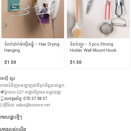
ទំពក់ដាក់ម៉ាស៊ីនផ្លុំ – Hair Drying
ទំពក់ព្យួរ​ – 5 pcs Strong
Hanging
Holder Wall Mount Hook
$
1.50
$
1.50
ខេស៊ី ស្តរ
ហាងទំនិញអនឡាញជាទីទុកចិត្តរបស់អ្នក
ផ្ទះលេខ G21 សង្កាត់ព្រៃសរ ខណ្ឌដង្កោ
លេខទូរស័ព្ទ: 070 37 38 37
អ៊ីម៉ែល: sales@kcstore.net
ការបង្ហោះថ្មីៗ
ហាងរបស់យើង