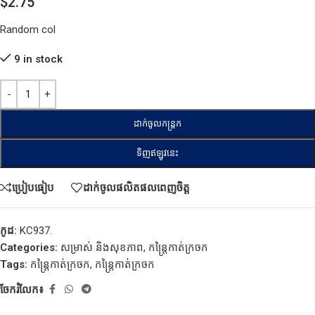
$
2.75
Random col
9 in stock
ដាក់ចូលកន្ត្រក
ទិញឥឡូវនេះ
ប្រៀបធៀប
ដាក់ចូលផលិតផលពេញចិត្ត
កូដ:
KC937.
Categories:
សម្រាស់ និងសុខភាព
,
កន្ត្រៃកាត់ក្រចក
Tags:
កន្ត្រៃកាត់ក្រចក
,
កន្ត្រៃកាត់ក្រចក
ចែករំលែក៖