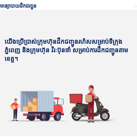
មធ្យោបាយដឹកជញ្ជូន
យើងប្រើប្រាស់ក្រុមហ៊ុនដឹកជញ្ជូនរហ័សសម្រាប់ទីក្រុង
ភ្នំពេញ និងក្រុមហ៊ុន វិរៈប៊ុនថាំ សម្រាប់ការដឹកជញ្ជូនតាម
ខេត្ត។