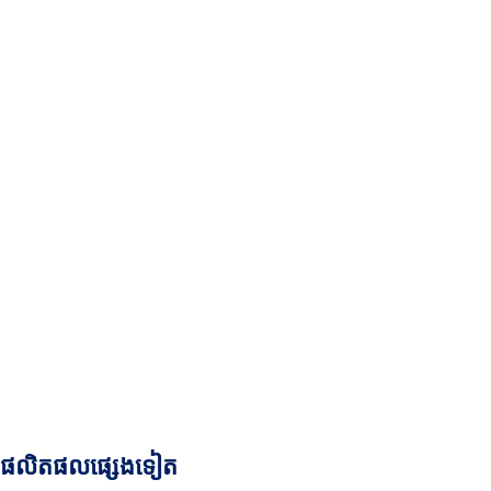
ផលិតផលផ្សេងទៀត