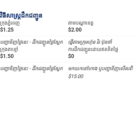
វិធីសាស្រ្តដឹកជញ្ជូន
ក្រុងភ្នំពេញ
តាមបណ្ដាខេត្ត
$1.25
$2.00
បញ្ជាទិញថ្ងៃនេះ - ដឹកជញ្ជូនថ្ងៃស្អែក
ផ្ញើតាមក្រុមហ៊ុន វិរៈប៊ុនថាំ
ក្រុងតាខ្មៅ
ការដឹកជញ្ជូនដោយឥតគិតថ្លៃ
$1.50
$0
បញ្ជាទិញថ្ងៃនេះ - ដឹកជញ្ជូនថ្ងៃស្អែក
មកយកនៅហាង ឬបញ្ជាទិញលើសពី
$15.00