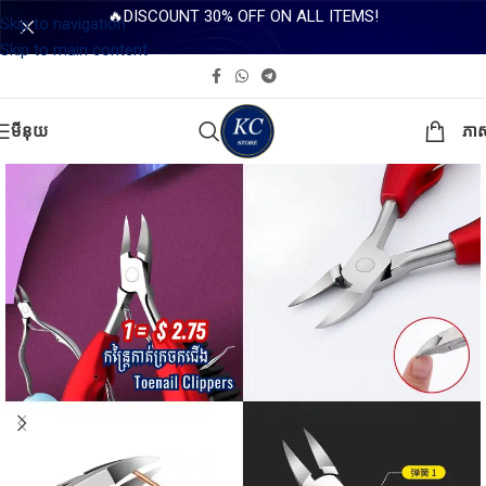
🔥DISCOUNT 30% OFF ON ALL ITEMS!
Skip to navigation
Skip to main content
មីនុយ
ភា