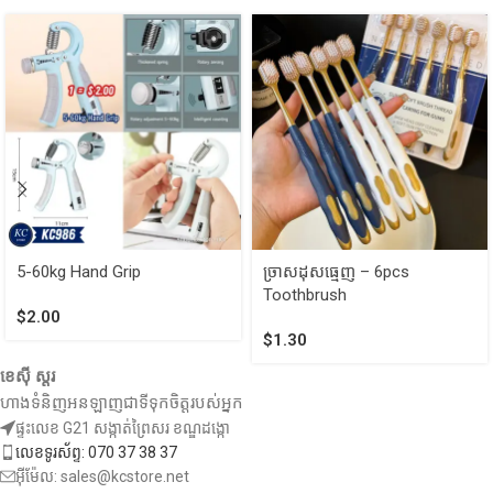
5-60kg Hand Grip
ច្រាសដុសធ្មេញ – 6pcs
Toothbrush
$
2.00
$
1.30
ខេស៊ី ស្តរ
ហាងទំនិញអនឡាញជាទីទុកចិត្តរបស់អ្នក
ផ្ទះលេខ G21 សង្កាត់ព្រៃសរ ខណ្ឌដង្កោ
លេខទូរស័ព្ទ: 070 37 38 37
អ៊ីម៉ែល: sales@kcstore.net