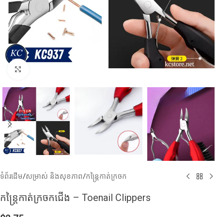
Click to enlarge
ទំព័រដើម
/
សម្រាស់ និងសុខភាព
/
កន្ត្រៃកាត់ក្រចក
កន្ត្រៃកាត់ក្រចកជើង – Toenail Clippers