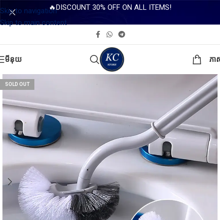
🔥DISCOUNT 30% OFF ON ALL ITEMS!
Skip to navigation
Skip to main content
មីនុយ
ភា
SOLD OUT