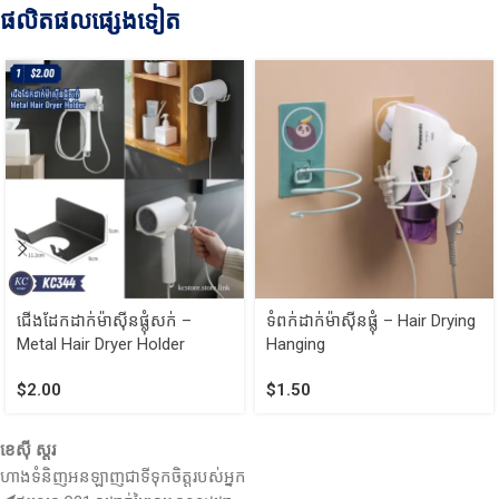
ផលិតផលផ្សេងទៀត
ជើងដែកដាក់ម៉ាស៊ីនផ្លុំសក់ –
ទំពក់ដាក់ម៉ាស៊ីនផ្លុំ – Hair Drying
Metal Hair Dryer Holder
Hanging
$
2.00
$
1.50
ខេស៊ី ស្តរ
ហាងទំនិញអនឡាញជាទីទុកចិត្តរបស់អ្នក