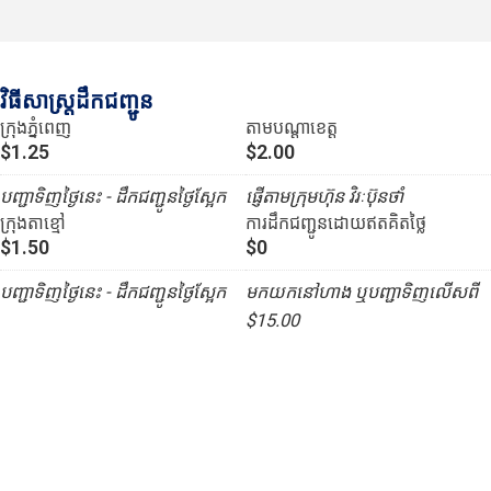
វិធីសាស្រ្តដឹកជញ្ជូន
ក្រុងភ្នំពេញ
តាមបណ្ដាខេត្ត
$1.25
$2.00
បញ្ជាទិញថ្ងៃនេះ - ដឹកជញ្ជូនថ្ងៃស្អែក
ផ្ញើតាមក្រុមហ៊ុន វិរៈប៊ុនថាំ
ក្រុងតាខ្មៅ
ការដឹកជញ្ជូនដោយឥតគិតថ្លៃ
$1.50
$0
បញ្ជាទិញថ្ងៃនេះ - ដឹកជញ្ជូនថ្ងៃស្អែក
មកយកនៅហាង ឬបញ្ជាទិញលើសពី
$15.00