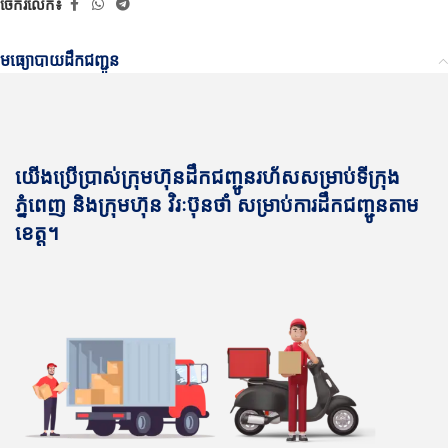
ចែករំលែក៖
មធ្យោបាយដឹកជញ្ជូន
យើងប្រើប្រាស់ក្រុមហ៊ុនដឹកជញ្ជូនរហ័សសម្រាប់ទីក្រុង
ភ្នំពេញ និងក្រុមហ៊ុន វិរៈប៊ុនថាំ សម្រាប់ការដឹកជញ្ជូនតាម
ខេត្ត។