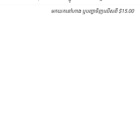
មកយកនៅហាង ឬបញ្ជាទិញលើសពី $15.00