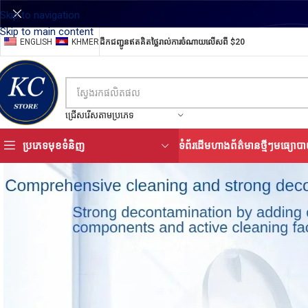
Skip to navigation
Skip to main content
ENGLISH
KHMER
ដឹកជញ្ជូនឥតគិតថ្លៃរាល់ការចំណាយលើសពី $20
ជ្រើសរើសតាមប្រភេទ
ប្រភេទមុខទំនិញ
ទំព័រដើម
ហាង
ព័ត៌មានថ្មីៗ
មធ្យោបា