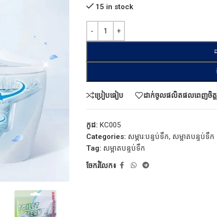
15 in stock
ដ
ប្រៀបធៀប
ដាក់ចូលផលិតផលពេញចិត្ត
កូដ:
KC005
Categories:
សម្ភារៈបន្ទប់ទឹក
,
សម្អាតបន្ទប់ទឹក
Tag:
សម្អាតបន្ទប់ទឹក
ចែករំលែក៖