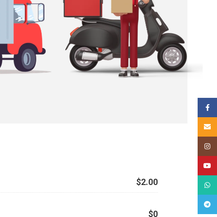
គណនីហ្
Email
Insta
YouT
$2.00
What
Tele
$0