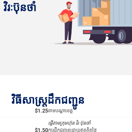
វិរៈប៊ុនថាំ
វិធីសាស្រ្តដឹកជញ្ជូន
$1.25
តាមបណ្ដាខេត្ត
ផ្ញើតាមក្រុមហ៊ុន វិរៈប៊ុនថាំ
$1.50
ការដឹកជញ្ជូនដោយឥតគិតថ្លៃ