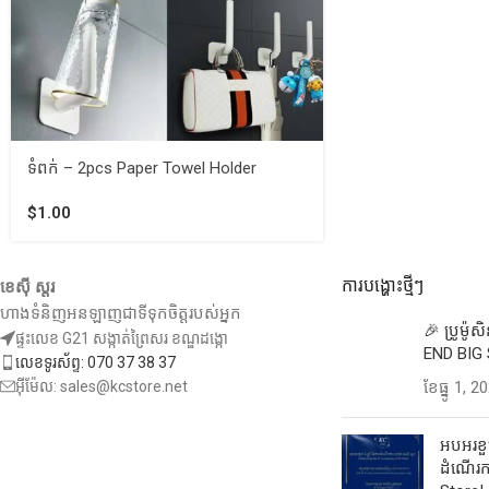
ទំពក់ – 2pcs Paper Towel Holder
$
1.00
ការបង្ហោះថ្មីៗ
ខេស៊ី ស្តរ
ហាងទំនិញអនឡាញជាទីទុកចិត្តរបស់អ្នក
🎉 ប្រូម៉ូ
ផ្ទះលេខ G21 សង្កាត់ព្រៃសរ ខណ្ឌដង្កោ
END BIG 
លេខទូរស័ព្ទ: 070 37 38 37
អ៊ីម៉ែល: sales@kcstore.net
ខែ​ធ្នូ 1, 2
អបអរខួប
ដំណើរកា