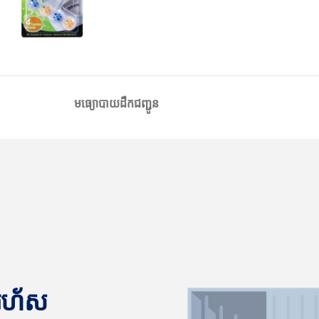
មធ្យោបាយដឹកជញ្ជូន
នរហ័ស