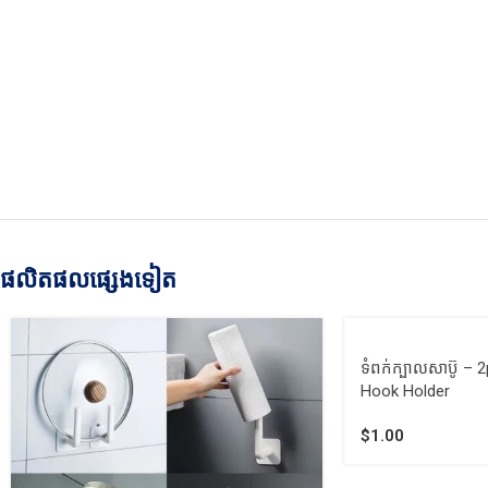
ផលិតផលផ្សេងទៀត
ទំពក់ក្បាលសាប៊ូ –
Hook Holder
$
1.00