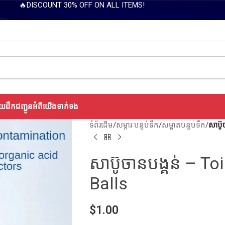
🔥DISCOUNT 30% OFF ON ALL ITEMS!
យដឹកជញ្ជូន
អំពីយើង
ទាក់ទង
ទំព័រដើម
/
សម្ភារៈបន្ទប់ទឹក
/
សម្អាតបន្ទប់ទឹក
/
សាប៊
សាប៊ូចានបង្គន់ – T
Balls
$
1.00