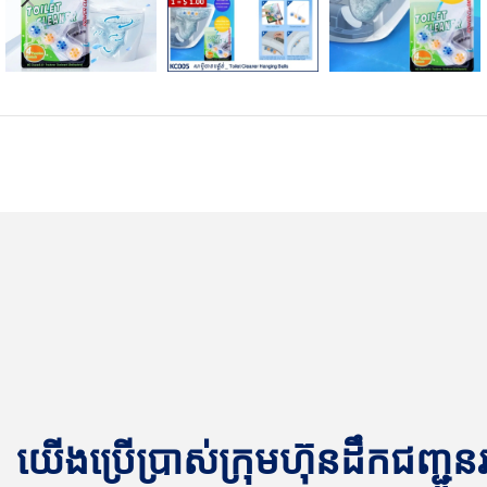
យើងប្រើប្រាស់ក្រុមហ៊ុនដឹកជញ្ជូ