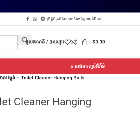
ព្រឹត្តិប័ត្រព័ត៌មាន
ទាក់ទង
ជំនួយអតិថិជន
ចូលគណនី / ចុះឈ្មោះ
$
0.00
តាមដានកញ្ចប់អីវ៉ាន់
ូចានបង្គន់ – Toilet Cleaner Hanging Balls
oilet Cleaner Hanging