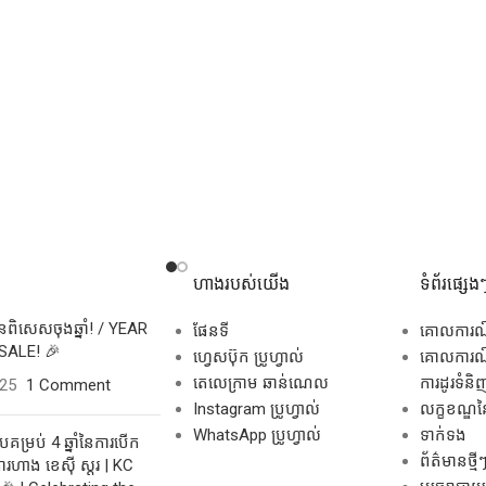
ហាងរបស់យើង
ទំព័រផ្សេង
សិនពិសេសចុងឆ្នាំ! / YEAR
ផែនទី
គោលការ
SALE! 🎉
ហ្វេសប៊ុក ប្រូហ្វាល់
គោលការណ៍
តេលេក្រាម ឆាន់ណេល
ការដូរទំនិ
025
1 Comment
Instagram ប្រូហ្វាល់
លក្ខខណ្ឌនៃ
WhatsApp ប្រូហ្វាល់
ទាក់ទង
គម្រប់ 4 ឆ្នាំនៃការបើក
ព័ត៌មានថ្មី
រហាង ខេស៊ី ស្តរ | KC