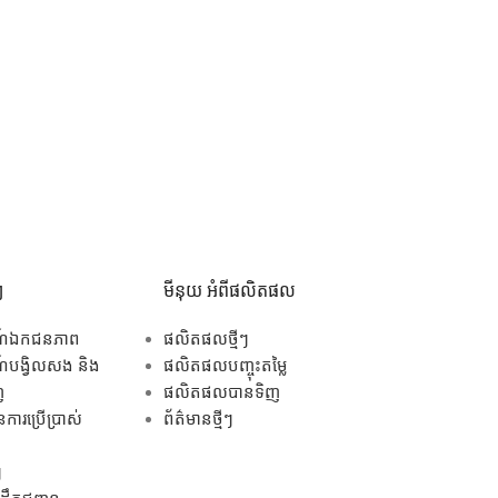
ៗ
មីនុយ អំពីផលិតផល
ណ៍ឯកជនភាព
ផលិតផលថ្មីៗ
បង្វិលសង និង
ផលិតផលបញ្ចុះតម្លៃ
ញ
ផលិតផលបានទិញ
ការប្រើប្រាស់
ព័ត៌មានថ្មីៗ
ៗ