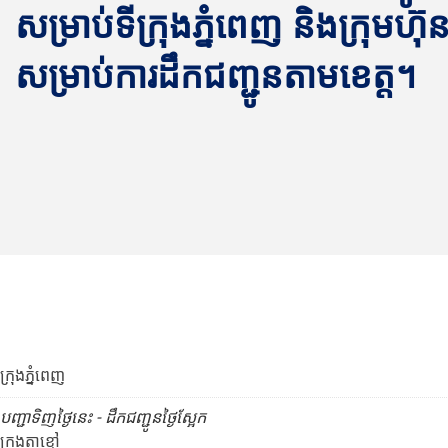
សម្រាប់ទីក្រុងភ្នំពេញ និងក្រុមហ៊ុន 
សម្រាប់ការដឹកជញ្ជូនតាមខេត្ត។
ក្រុងភ្នំពេញ
បញ្ជាទិញថ្ងៃនេះ - ដឹកជញ្ជូនថ្ងៃស្អែក
ក្រុងតាខ្មៅ