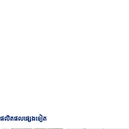
ផលិតផលផ្សេងទៀត