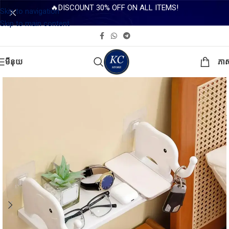
🔥DISCOUNT 30% OFF ON ALL ITEMS!
Skip to navigation
Skip to main content
មីនុយ
ភា