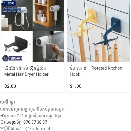
ជើងដែកដាក់ម៉ាស៊ីនផ្លុំសក់ –
ទំពក់កោង – Rotated Kitchen
Metal Hair Dryer Holder
Hook
$
2.00
$
1.00
ខេស៊ី ស្តរ
ហាងទំនិញអនឡាញជាទីទុកចិត្តរបស់អ្នក
ផ្ទះលេខ G21 សង្កាត់ព្រៃសរ ខណ្ឌដង្កោ
លេខទូរស័ព្ទ: 070 37 38 37
អ៊ីម៉ែល: sales@kcstore.net