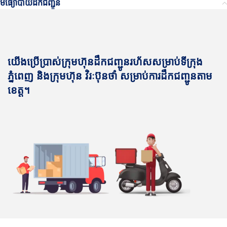
មធ្យោបាយដឹកជញ្ជូន
យើងប្រើប្រាស់ក្រុមហ៊ុនដឹកជញ្ជូនរហ័សសម្រាប់ទីក្រុង
ភ្នំពេញ និងក្រុមហ៊ុន វិរៈប៊ុនថាំ សម្រាប់ការដឹកជញ្ជូនតាម
ខេត្ត។