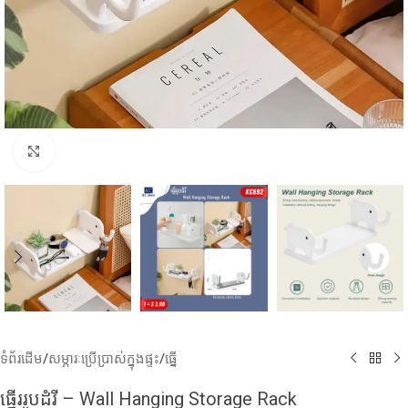
Click to enlarge
ទំព័រដើម
/
សម្ភារៈប្រើប្រាស់ក្នុងផ្ទះ
/
ធ្នើ
ធ្នើររូបដំរី​ – Wall Hanging Storage Rack