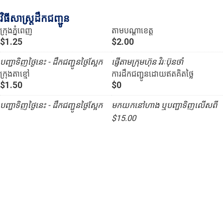
វិធីសាស្រ្តដឹកជញ្ជូន
ក្រុងភ្នំពេញ
តាមបណ្ដាខេត្ត
$1.25
$2.00
បញ្ជាទិញថ្ងៃនេះ - ដឹកជញ្ជូនថ្ងៃស្អែក
ផ្ញើតាមក្រុមហ៊ុន វិរៈប៊ុនថាំ
ក្រុងតាខ្មៅ
ការដឹកជញ្ជូនដោយឥតគិតថ្លៃ
$1.50
$0
បញ្ជាទិញថ្ងៃនេះ - ដឹកជញ្ជូនថ្ងៃស្អែក
មកយកនៅហាង ឬបញ្ជាទិញលើសពី
$15.00