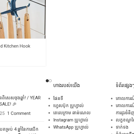
ed Kitchen Hook
ហាងរបស់យើង
ទំព័រផ្សេង
សិនពិសេសចុងឆ្នាំ! / YEAR
ផែនទី
គោលការ
SALE! 🎉
ហ្វេសប៊ុក ប្រូហ្វាល់
គោលការណ៍
តេលេក្រាម ឆាន់ណេល
ការដូរទំនិ
025
1 Comment
Instagram ប្រូហ្វាល់
លក្ខខណ្ឌនៃ
WhatsApp ប្រូហ្វាល់
ទាក់ទង
គម្រប់ 4 ឆ្នាំនៃការបើក