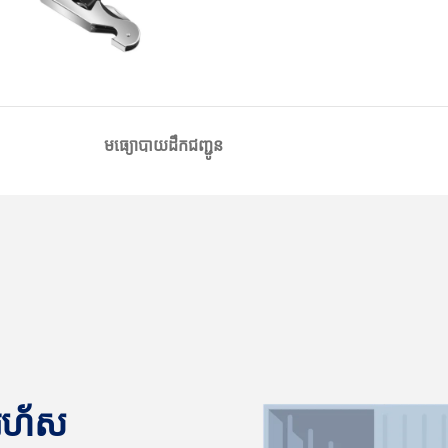
មធ្យោបាយដឹកជញ្ជូន
នរហ័ស