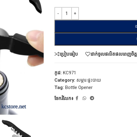
ដ
ប្រៀបធៀប
ដាក់ចូលផលិតផលពេញចិត្ត
កូដ:
KC971
Category:
សម្ភារៈផ្ទះបាយ
Tag:
Bottle Opener
ចែករំលែក៖