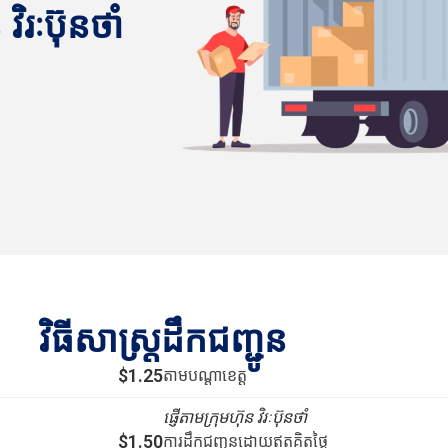
វិរៈប៊ុនថាំ
វិធីសាស្រ្តដឹកជញ្ជូន
$1.25
តាមបណ្ដាខេត្ត
ផ្ញើតាមក្រុមហ៊ុន វិរៈប៊ុនថាំ
$1.50
ការដឹកជញ្ជូនដោយឥតគិតថ្លៃ