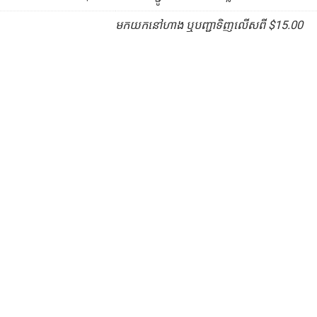
មកយកនៅហាង ឬបញ្ជាទិញលើសពី $15.00