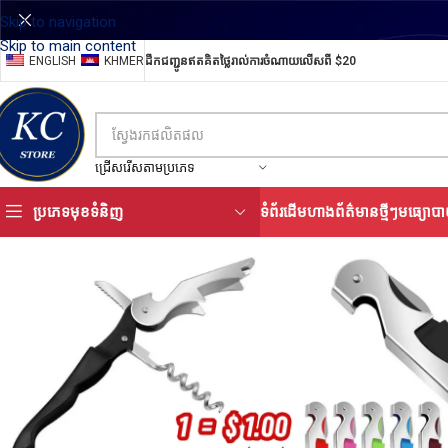
Skip to navigation
Skip to main content
ENGLISH
KHMER
ដឹកជញ្ជូនឥតគិតថ្លៃរាល់ការចំណាយលើសពី $20
ជ្រើសរើសតាមប្រភេទ
ប្រភេទមុខទំនិញ
ទំព័រដើម
ហាង
ព័ត៌មានថ្មីៗ
មធ្យោបា