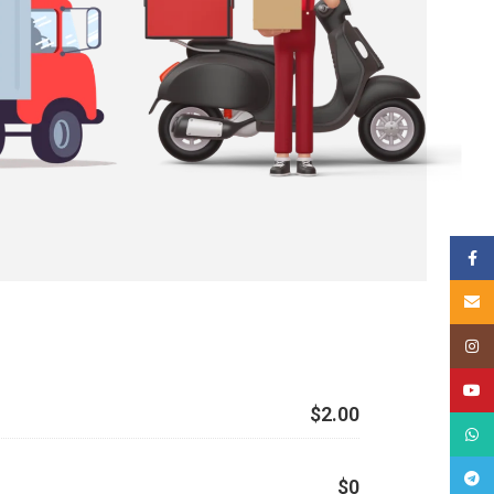
គណនីហ្
Email
Insta
YouT
$2.00
What
Tele
$0