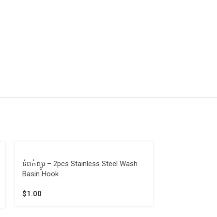
ទំពក់ព្យួរ – 2pcs Stainless Steel Wash
ទំពក់ព្យួរ​ – 5 
Basin Hook
Mount Hook
$
1.00
$
1.50