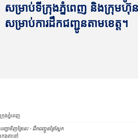
សម្រាប់ទីក្រុងភ្នំពេញ និងក្រុមហ៊ុន 
សម្រាប់ការដឹកជញ្ជូនតាមខេត្ត។
ក្រុងភ្នំពេញ
បញ្ជាទិញថ្ងៃនេះ - ដឹកជញ្ជូនថ្ងៃស្អែក
ក្រុងតាខ្មៅ