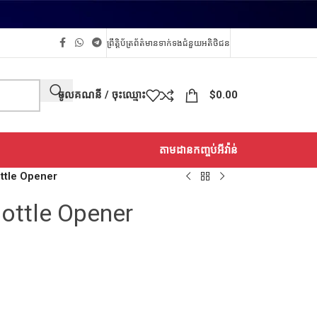
ព្រឹត្តិប័ត្រព័ត៌មាន
ទាក់ទង
ជំនួយអតិថិជន
ចូលគណនី / ចុះឈ្មោះ
$
0.00
តាមដានកញ្ចប់អីវ៉ាន់
ottle Opener
Bottle Opener