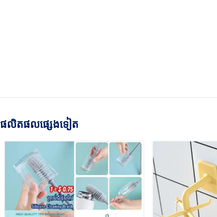
ផលិតផលផ្សេងទៀត