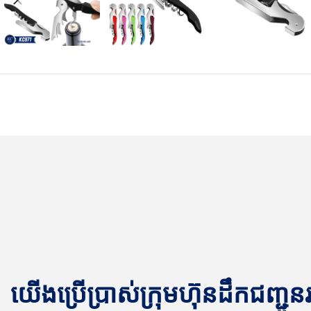
យើងប្រើប្រាស់ក្រុមហ៊ុនដឹកជញ្ជូ