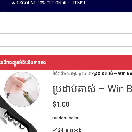
🔥DISCOUNT 30% OFF ON ALL ITEMS!
យដឹកជញ្ជូន
អំពីយើង
ទាក់ទង
ទំព័រដើម
/
សម្ភារៈផ្ទះបាយ
/
ប្រដាប់គាស់ – Win B
ប្រដាប់គាស់ – Win 
$
1.00
random color
24 in stock