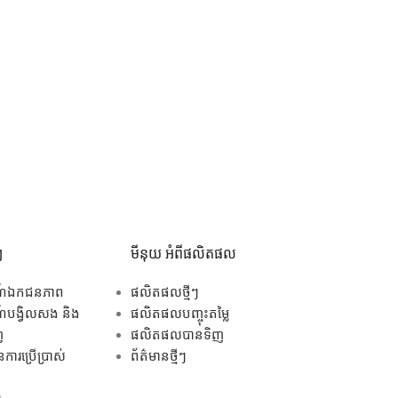
ៗ
មីនុយ អំពីផលិតផល
ណ៍ឯកជនភាព
ផលិតផលថ្មីៗ
បង្វិលសង និង
ផលិតផលបញ្ចុះតម្លៃ
ញ
ផលិតផលបានទិញ
ការប្រើប្រាស់
ព័ត៌មានថ្មីៗ