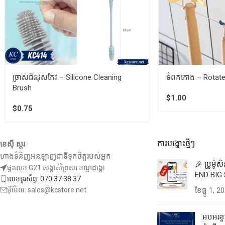
ច្រាស់ជ័រដុសកែវ – Silicone Cleaning
ទំពក់កោង – Rotat
Brush
$
1.00
$
0.75
ការបង្ហោះថ្មីៗ
ខេស៊ី ស្តរ
ហាងទំនិញអនឡាញជាទីទុកចិត្តរបស់អ្នក
🎉 ប្រូម៉ូ
ផ្ទះលេខ G21 សង្កាត់ព្រៃសរ ខណ្ឌដង្កោ
END BIG 
លេខទូរស័ព្ទ: 070 37 38 37
អ៊ីម៉ែល: sales@kcstore.net
ខែ​ធ្នូ 1, 2
អបអរខួប