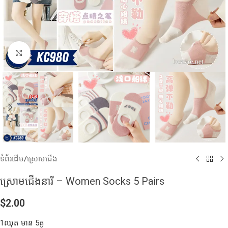
Click to enlarge
ទំព័រដើម
/
ស្រោមជើង
ស្រោមជើងនារី – Women Socks 5 Pairs
$
2.00
1ឈុត មាន 5គូ