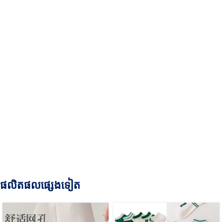
ផលិតផលផ្សេងទៀត