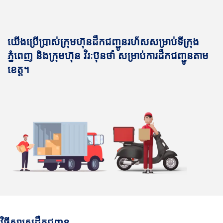
យើងប្រើប្រាស់ក្រុមហ៊ុនដឹកជញ្ជូនរហ័សសម្រាប់ទីក្រុង
ភ្នំពេញ និងក្រុមហ៊ុន វិរៈប៊ុនថាំ សម្រាប់ការដឹកជញ្ជូនតាម
ខេត្ត។
វិធីសាស្រ្តដឹកជញ្ជូន