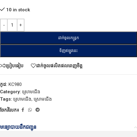
10 in stock
ដាក់ចូលកន្ត្រក
ទិញឥឡូវនេះ
ប្រៀបធៀប
ដាក់ចូលផលិតផលពេញចិត្ត
កូដ:
KC980
Category:
ស្រោមជើង
Tags:
ស្រោមជើង
,
ស្រោមជើង
ចែករំលែក៖
មធ្យោបាយដឹកជញ្ជូន