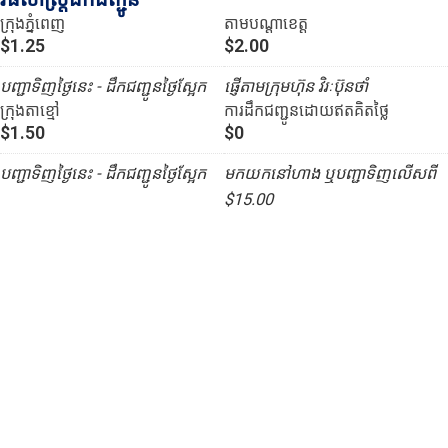
ក្រុងភ្នំពេញ
តាមបណ្ដាខេត្ត
$1.25
$2.00
បញ្ជាទិញថ្ងៃនេះ - ដឹកជញ្ជូនថ្ងៃស្អែក
ផ្ញើតាមក្រុមហ៊ុន វិរៈប៊ុនថាំ
ក្រុងតាខ្មៅ
ការដឹកជញ្ជូនដោយឥតគិតថ្លៃ
$1.50
$0
បញ្ជាទិញថ្ងៃនេះ - ដឹកជញ្ជូនថ្ងៃស្អែក
មកយកនៅហាង ឬបញ្ជាទិញលើសពី
$15.00