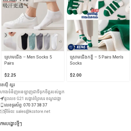
ស្រោមជើង – Men Socks 5
ស្រោមជើងកខ្លី – 5 Pairs Men’s
Pairs
Socks
$
2.25
$
2.00
ខេស៊ី ស្តរ
ហាងទំនិញអនឡាញជាទីទុកចិត្តរបស់អ្នក
ផ្ទះលេខ G21 សង្កាត់ព្រៃសរ ខណ្ឌដង្កោ
លេខទូរស័ព្ទ: 070 37 38 37
អ៊ីម៉ែល: sales@kcstore.net
ការបង្ហោះថ្មីៗ