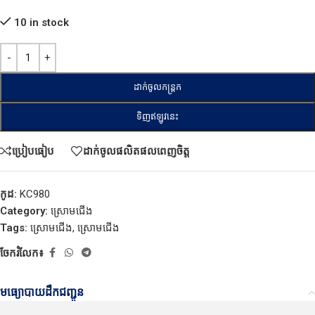
10 in stock
ដាក់ចូលកន្ត្រក
ទិញឥឡូវនេះ
ប្រៀបធៀប
ដាក់ចូលផលិតផលពេញចិត្ត
កូដ:
KC980
Category:
ស្រោមជើង
Tags:
ស្រោមជើង
,
ស្រោមជើង
ចែករំលែក៖
មធ្យោបាយដឹកជញ្ជូន