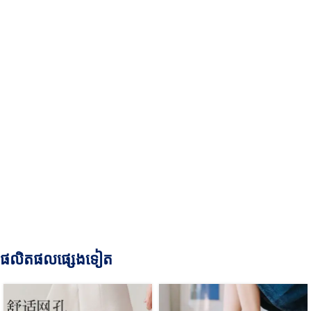
ផលិតផលផ្សេងទៀត