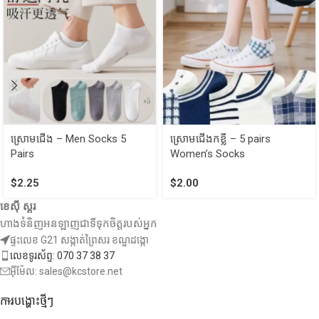
ស្រោមជើង – Men Socks 5
ស្រោមជើងកខ្លី – 5 pairs
Pairs
Women’s Socks
$
2.25
$
2.00
ខេស៊ី ស្តរ
ហាងទំនិញអនឡាញជាទីទុកចិត្តរបស់អ្នក
ផ្ទះលេខ G21 សង្កាត់ព្រៃសរ ខណ្ឌដង្កោ
លេខទូរស័ព្ទ: 070 37 38 37
អ៊ីម៉ែល: sales@kcstore.net
ការបង្ហោះថ្មីៗ