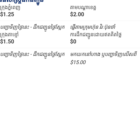
ក្រុងភ្នំពេញ
តាមបណ្ដាខេត្ត
$1.25
$2.00
បញ្ជាទិញថ្ងៃនេះ - ដឹកជញ្ជូនថ្ងៃស្អែក
ផ្ញើតាមក្រុមហ៊ុន វិរៈប៊ុនថាំ
ក្រុងតាខ្មៅ
ការដឹកជញ្ជូនដោយឥតគិតថ្លៃ
$1.50
$0
បញ្ជាទិញថ្ងៃនេះ - ដឹកជញ្ជូនថ្ងៃស្អែក
មកយកនៅហាង ឬបញ្ជាទិញលើសពី
$15.00