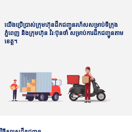
យើងប្រើប្រាស់ក្រុមហ៊ុនដឹកជញ្ជូនរហ័សសម្រាប់ទីក្រុង
ភ្នំពេញ និងក្រុមហ៊ុន វិរៈប៊ុនថាំ សម្រាប់ការដឹកជញ្ជូនតាម
ខេត្ត។
វិធីសាស្រ្តដឹកជញ្ជូន