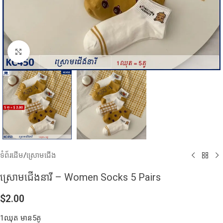
Click to enlarge
ទំព័រដើម
/
ស្រោមជើង
ស្រោមជើងនារី – Women Socks 5 Pairs
$
2.00
1ឈុត មាន5គូ