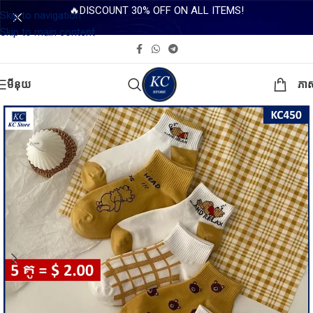
🔥DISCOUNT 30% OFF ON ALL ITEMS!
Skip to navigation
Skip to main content
មីនុយ
ភា