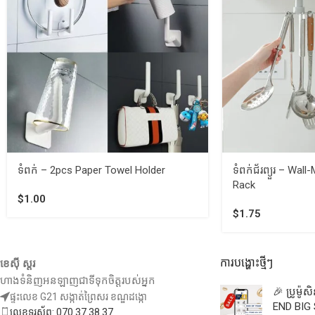
ទំពក់ – 2pcs Paper Towel Holder
ទំពក់ជ័រព្យួរ – Wa
Rack
$
1.00
$
1.75
ការបង្ហោះថ្មីៗ
ខេស៊ី ស្តរ
ហាងទំនិញអនឡាញជាទីទុកចិត្តរបស់អ្នក
🎉 ប្រូម៉ូ
ផ្ទះលេខ G21 សង្កាត់ព្រៃសរ ខណ្ឌដង្កោ
END BIG 
លេខទូរស័ព្ទ: 070 37 38 37