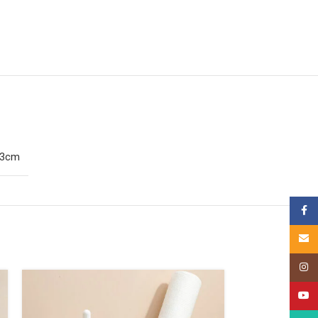
33cm
គណនីហ្
Email
Insta
YouT