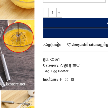
ដ
ប្រៀបធៀប
ដាក់ចូលផលិតផលពេញចិត្ត
កូដ:
KC561
Category:
សម្ភារៈផ្ទះបាយ
Tag:
Egg Beater
ចែករំលែក៖