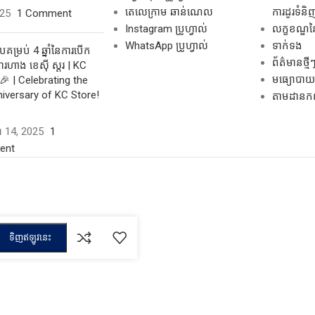
តេលេក្រាម ឆាន់ណេល
ការដូរទំនិ
025
1 Comment
Instagram ប្រូហ្វាល់
លក្ខខណ្ឌនៃ
WhatsApp ប្រូហ្វាល់
ទាក់ទង
គម្រប់ 4 ឆ្នាំនៃការបើក
ព័ត៌មានថ្មី
រហាង ខេស៊ី ស្តរ | KC
មធ្យោបាយដ
🎉 | Celebrating the
niversary of KC Store!
តាមដានកញ្ច
ដា 14, 2025
1
ent
ទិញឥឡូវនេះ