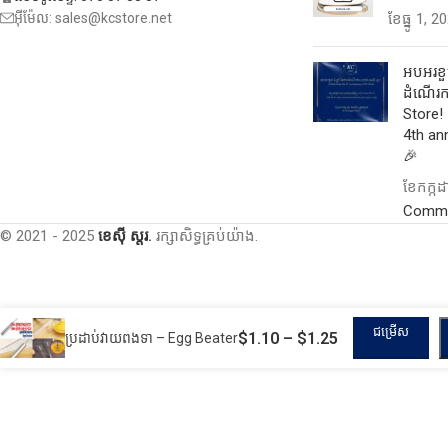
អ៊ីម៉ែល: sales@kcstore.net
ខែ​ធ្នូ 1, 2
អបអរខួប
ដំណើរកា
Store! 
4th an
🎉
ខែ​កក្ក
Comm
© 2021 - 2025
ខេស៊ី ស្តរ.
រក្សាសិទ្ធគ្រប់យ៉ាង.
ជម្រើស
$
1.10
–
$
1.25
ប្រដាប់វាយពងទា – Egg Beater