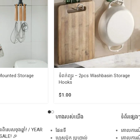
ll-Mounted Storage
ទំពក់ព្យួរ – 2pcs Washbasin Storage
Hooks
$
1.00
ហាងរបស់យើង
ទំព័រផ្សេង
សិនពិសេសចុងឆ្នាំ! / YEAR
ផែនទី
គោលការ
SALE! 🎉
ហ្វេសប៊ុក ប្រូហ្វាល់
គោលការណ៍