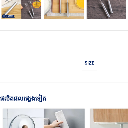
SIZE
ផលិតផលផ្សេងទៀត