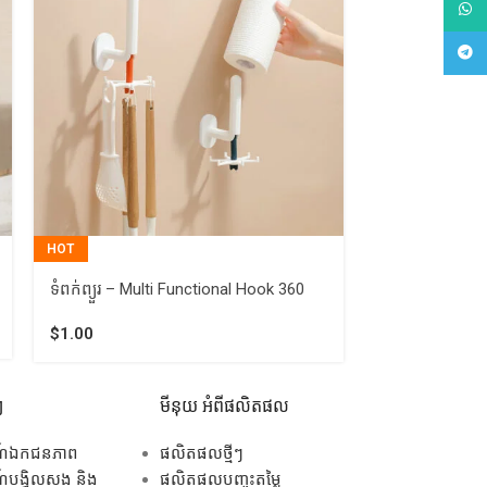
What
Tele
HOT
ទំពក់ព្យួរ 8.5×
Adhesive
ទំពក់ព្យួរ – Multi Functional Hook 360
$
1.50
$
1.00
ៗ
មីនុយ អំពីផលិតផល
ណ៍ឯកជនភាព
ផលិតផលថ្មីៗ
បង្វិលសង និង
ផលិតផលបញ្ចុះតម្លៃ