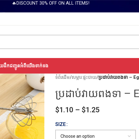
🔥DISCOUNT 30% OFF ON ALL ITEMS!
យដឹកជញ្ជូន
អំពីយើង
ទាក់ទង
ទំព័រដើម
/
សម្ភារៈផ្ទះបាយ
/
ប្រដាប់វាយពងទា – E
ប្រដាប់វាយពងទា – 
$
1.10
–
$
1.25
SIZE