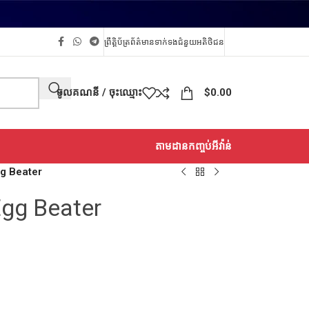
ព្រឹត្តិប័ត្រព័ត៌មាន
ទាក់ទង
ជំនួយអតិថិជន
ចូលគណនី / ចុះឈ្មោះ
$
0.00
តាមដានកញ្ចប់អីវ៉ាន់
gg Beater
Egg Beater