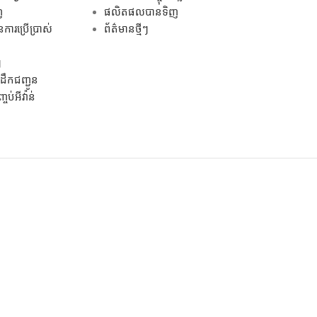
ញ
ផលិតផលបានទិញ
ការប្រើប្រាស់
ព័ត៌មានថ្មីៗ
ៗ
ឹកជញ្ជូន
ប់អីវ៉ាន់