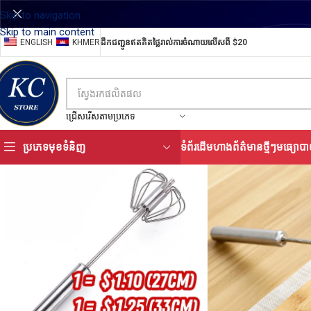
Skip to navigation
Skip to main content
ENGLISH
KHMER
ដឹកជញ្ជូនឥតគិតថ្លៃរាល់ការចំណាយលើសពី $20
ជ្រើសរើសតាមប្រភេទ
ប្រភេទមុខទំនិញ
ទំព័រដើម
ហាង
ព័ត៌មានថ្មីៗ
មធ្យោបា