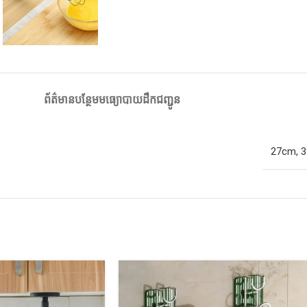
ព័ត៌មានបន្ថែម
មធ្យោបាយដឹកជញ្ជូន
27cm
,