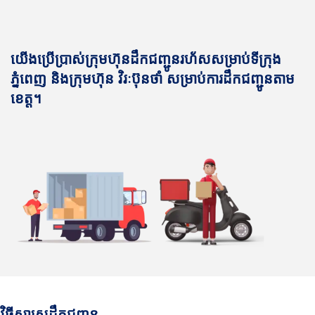
យើងប្រើប្រាស់ក្រុមហ៊ុនដឹកជញ្ជូនរហ័សសម្រាប់ទីក្រុង
ភ្នំពេញ និងក្រុមហ៊ុន វិរៈប៊ុនថាំ សម្រាប់ការដឹកជញ្ជូនតាម
ខេត្ត។
វិធីសាស្រ្តដឹកជញ្ជូន