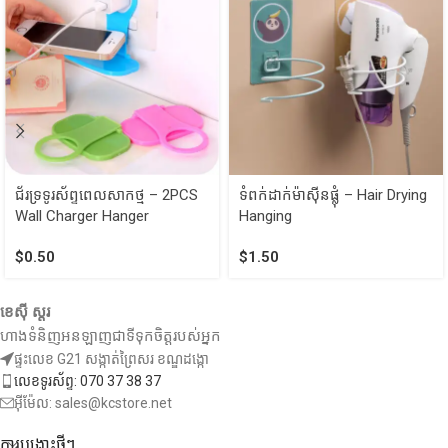
ជ័រទ្រទូរស័ព្ទពេលសាកថ្ម – 2PCS
ទំពក់ដាក់ម៉ាស៊ីនផ្លុំ – Hair Drying
Wall Charger Hanger
Hanging
$
0.50
$
1.50
ខេស៊ី ស្តរ
ហាងទំនិញអនឡាញជាទីទុកចិត្តរបស់អ្នក
ផ្ទះលេខ G21 សង្កាត់ព្រៃសរ ខណ្ឌដង្កោ
លេខទូរស័ព្ទ: 070 37 38 37
អ៊ីម៉ែល: sales@kcstore.net
ការបង្ហោះថ្មីៗ