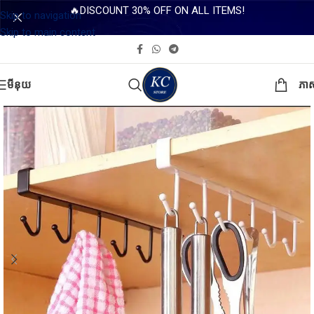
🔥DISCOUNT 30% OFF ON ALL ITEMS!
Skip to navigation
Skip to main content
មីនុយ
ភា