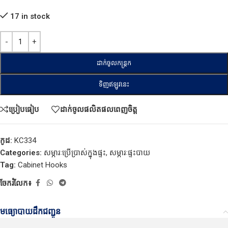
17 in stock
ដាក់ចូលកន្ត្រក
ទិញឥឡូវនេះ
ប្រៀបធៀប
ដាក់ចូលផលិតផលពេញចិត្ត
កូដ:
KC334​
Categories:
សម្ភារៈប្រើប្រាស់ក្នុងផ្ទះ
,
សម្ភារៈផ្ទះបាយ
Tag:
Cabinet Hooks
ចែករំលែក៖
មធ្យោបាយដឹកជញ្ជូន