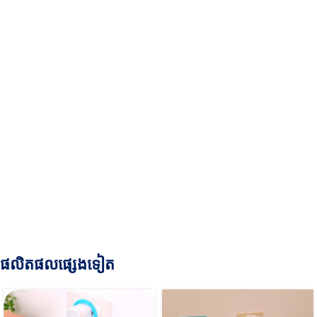
ផលិតផលផ្សេងទៀត