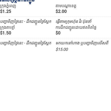
ក្រុងភ្នំពេញ
តាមបណ្ដាខេត្ត
$1.25
$2.00
បញ្ជាទិញថ្ងៃនេះ - ដឹកជញ្ជូនថ្ងៃស្អែក
ផ្ញើតាមក្រុមហ៊ុន វិរៈប៊ុនថាំ
ក្រុងតាខ្មៅ
ការដឹកជញ្ជូនដោយឥតគិតថ្លៃ
$1.50
$0
បញ្ជាទិញថ្ងៃនេះ - ដឹកជញ្ជូនថ្ងៃស្អែក
មកយកនៅហាង ឬបញ្ជាទិញលើសពី
$15.00