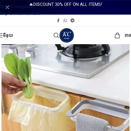
🔥DISCOUNT 30% OFF ON ALL ITEMS!
Skip to navigation
Skip to main content
មីនុយ
ភា