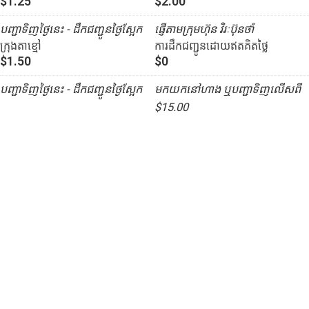
$1.25
$2.00
បញ្ជាទិញថ្ងៃនេះ - ដឹកជញ្ជូនថ្ងៃស្អែក
ផ្ញើតាមក្រុមហ៊ុន វិរៈប៊ុនថាំ
ក្រុងតាខ្មៅ
ការដឹកជញ្ជូនដោយឥតគិតថ្លៃ
$1.50
$0
បញ្ជាទិញថ្ងៃនេះ - ដឹកជញ្ជូនថ្ងៃស្អែក
មកយកនៅហាង ឬបញ្ជាទិញលើសពី
$15.00