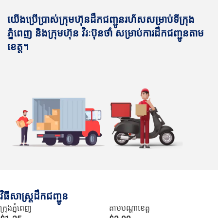
យើងប្រើប្រាស់ក្រុមហ៊ុនដឹកជញ្ជូនរហ័សសម្រាប់ទីក្រុង
ភ្នំពេញ និងក្រុមហ៊ុន វិរៈប៊ុនថាំ សម្រាប់ការដឹកជញ្ជូនតាម
ខេត្ត។
វិធីសាស្រ្តដឹកជញ្ជូន
ក្រុងភ្នំពេញ
តាមបណ្ដាខេត្ត