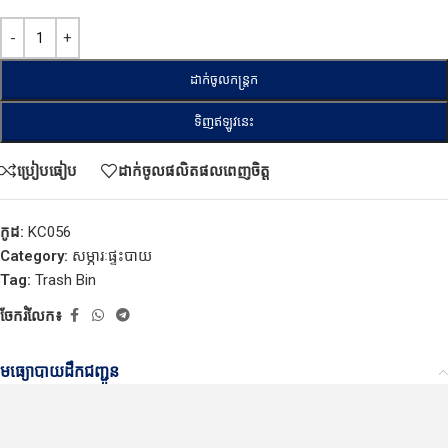
ដាក់ចូលកន្ត្រក
ទិញឥឡូវនេះ
ប្រៀបធៀប
ដាក់ចូលផលិតផលពេញចិត្ត
កូដ:
KC056
Category:
សម្ភារៈផ្ទះបាយ
Tag:
Trash Bin
ចែករំលែក៖
មធ្យោបាយដឹកជញ្ជូន