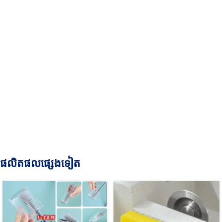
ផលិតផលផ្សេងទៀត