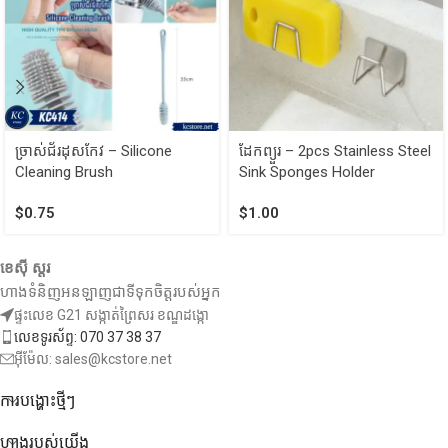
ច្រាស់ជ័រដុសកែវ – Silicone
ដែកព្យួរ​ – 2pcs Stainless Steel
Cleaning Brush
Sink Sponges Holder
$
0.75
$
1.00
ខេស៊ី ស្តរ
ហាងទំនិញអនឡាញជាទីទុកចិត្តរបស់អ្នក
ផ្ទះលេខ G21 សង្កាត់ព្រៃសរ ខណ្ឌដង្កោ
លេខទូរស័ព្ទ: 070 37 38 37
អ៊ីម៉ែល: sales@kcstore.net
ការបង្ហោះថ្មីៗ
ហាងរបស់យើង